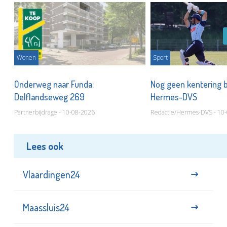
Wonen
Sport
or
Onderweg naar Funda:
Nog geen kentering bi
Delflandseweg 269
Hermes-DVS
Partnerbijdrage - 10-08-2026
Redactie/Hermes-DVS - 10
Lees ook
Vlaardingen24
Maassluis24