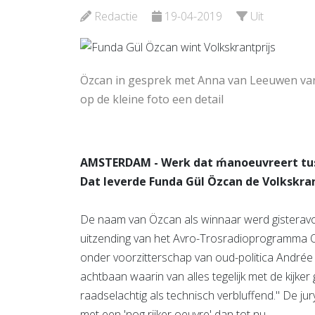
Redactie
19-04-2019
Uit
Bekijk d
Bekijk de pagina
Özcan in gesprek met Anna van Leeuwen van d
op de kleine foto een detail
AMSTERDAM - Werk dat ḿanoeuvreert tuss
Dat leverde Funda Gül Özcan de Volkskran
De naam van Özcan als winnaar werd gisterav
uitzending van het Avro-Trosradioprogramma O
onder voorzitterschap van oud-politica Andrée v
achtbaan waarin van alles tegelijk met de kijker
raadselachtig als technisch verbluffend." De j
met een 'nog rijker oeuvre' dan tot nu.