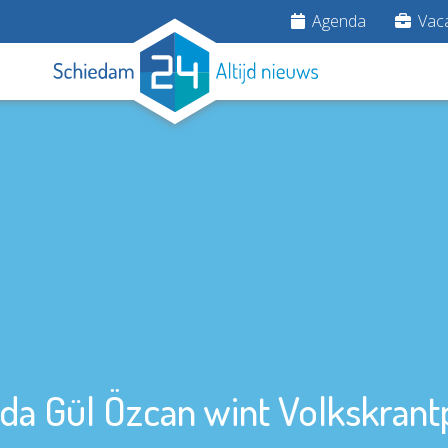
Agenda
Vaca
da Gül Özcan wint Volkskrantp