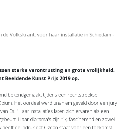
Bekijk de pagina
e pagina
e Volkskrant, voor haar installatie in Schiedam -
en sterke verontrusting en grote vrolijkheid.
t Beeldende Kunst Prijs 2019 op.
ond bekendgemaakt tijdens een rechtstreekse
pium. Het oordeel werd unaniem geveld door een jury
an Es. "Haar installaties laten zich ervaren als een
 gebeurt. Haar diorama's zijn rijk, fascinerend en zowel
ury heeft de indruk dat Özcan staat voor een toekomst