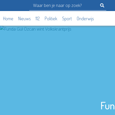
Home
Nieuws
112
Politiek
Sport
Onderwijs
Fun