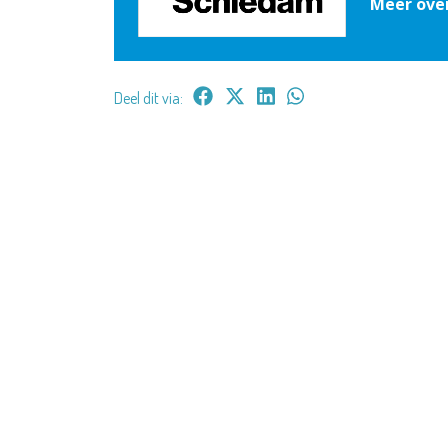
Meer ove
Deel dit via: