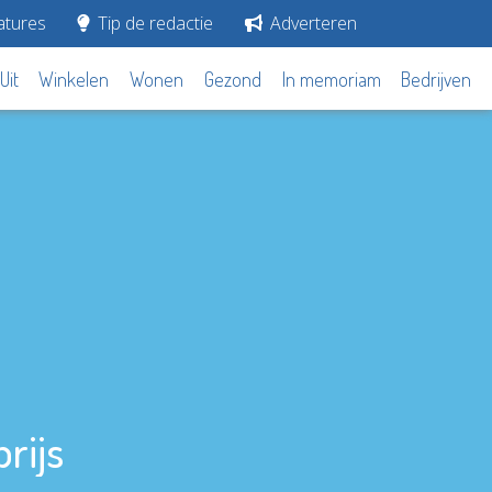
tures
Tip de redactie
Adverteren
Uit
Winkelen
Wonen
Gezond
In memoriam
Bedrijven
rijs