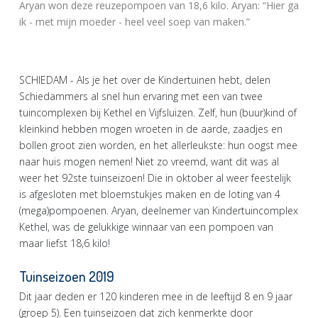
Aryan won deze reuzepompoen van 18,6 kilo. Aryan: “Hier ga
ik - met mijn moeder - heel veel soep van maken.”
SCHIEDAM - Als je het over de Kindertuinen hebt, delen
Schiedammers al snel hun ervaring met een van twee
tuincomplexen bij Kethel en Vijfsluizen. Zelf, hun (buur)kind of
kleinkind hebben mogen wroeten in de aarde, zaadjes en
bollen groot zien worden, en het allerleukste: hun oogst mee
naar huis mogen nemen! Niet zo vreemd, want dit was al
weer het 92ste tuinseizoen! Die in oktober al weer feestelijk
is afgesloten met bloemstukjes maken en de loting van 4
(mega)pompoenen. Aryan, deelnemer van Kindertuincomplex
Kethel, was de gelukkige winnaar van een pompoen van
maar liefst 18,6 kilo!
Tuinseizoen 2019
Dit jaar deden er 120 kinderen mee in de leeftijd 8 en 9 jaar
(groep 5). Een tuinseizoen dat zich kenmerkte door