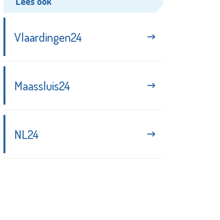
Lees ook
Vlaardingen24
Maassluis24
NL24
Blijf up-to-date