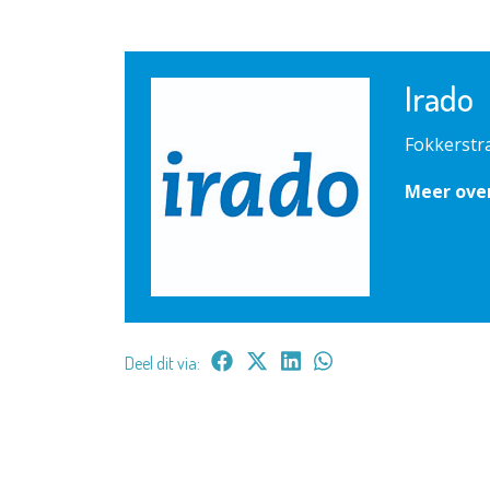
Irado
Fokkerstr
Meer ove
Deel dit via: