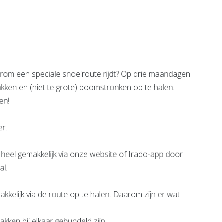
e pagina
Bekijk de pagina
arom een speciale snoeiroute rijdt? Op drie maandagen
akken en (niet te grote) boomstronken op te halen.
en!
r.
heel gemakkelijk via onze website of Irado-app door
al.
akkelijk via de route op te halen. Daarom zijn er wat
takken bij elkaar gebundeld zijn.