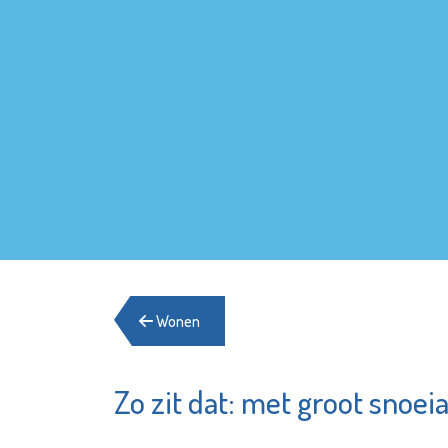
Wonen
Zo zit dat: met groot snoeiaf
Energiehulp
Schole
Schiedam
Spierin