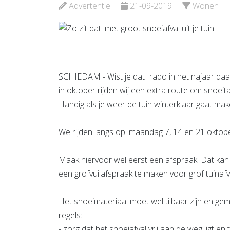
Advertentie
21-09-2019
Wonen
Bekijk de pagina
Bekijk d
SCHIEDAM - Wist je dat Irado in het najaar da
in oktober rijden wij een extra route om snoeit
Handig als je weer de tuin winterklaar gaat mak
We rijden langs op: maandag 7, 14 en 21 oktobe
Maak hiervoor wel eerst een afspraak. Dat kan 
een grofvuilafspraak te maken voor grof tuinafv
Het snoeimateriaal moet wel tilbaar zijn en gem
regels:
- zorg dat het snoeiafval vrij aan de weg ligt en 