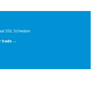
aat 550, Schiedam
r Irado →