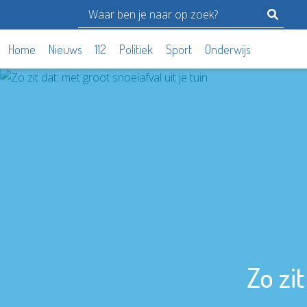
Home
Nieuws
112
Politiek
Sport
Onderwijs
Zo zit