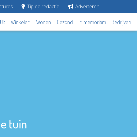
tures
Tip de redactie
Adverteren
Uit
Winkelen
Wonen
Gezond
In memoriam
Bedrijven
je tuin