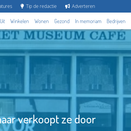
tures
Tip de redactie
Adverteren
Uit
Winkelen
Wonen
Gezond
In memoriam
Bedrijven
aar verkoopt ze door