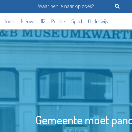
Home
Nieuws
112
Politiek
Sport
Onderwijs
Gemeente moet pande