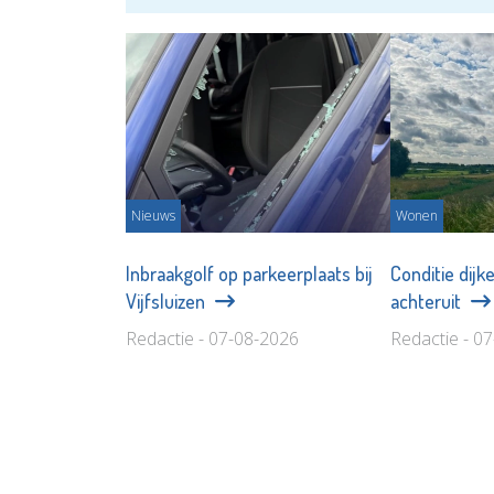
Nieuws
Wonen
Inbraakgolf op parkeerplaats bij
Conditie dijk
Vijfsluizen
achteruit
Redactie - 07-08-2026
Redactie - 0