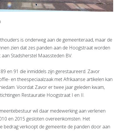
m
thouders is onderweg aan de gemeenteraad, maar de
kunnen zien dat zes panden aan de Hoogstraat worden
 aan Stadsherstel Maassteden BV.
9 en 91 die inmiddels zijn gerestaureerd. Zavor
offie- en theespeciaalzaak met Afrikaanse artikelen kan
hiedam. Voordat Zavor er twee jaar geleden kwam,
ichtingen Restauratie Hoogstraat I en II.
emeentebestuur wil daar medewerking aan verlenen
2010 en 2015 gesloten overeenkomsten. Het
fde bedrag verkoopt de gemeente de panden door aan