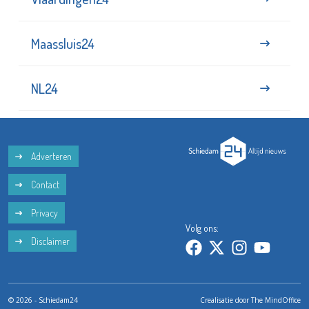
Maassluis24
NL24
Adverteren
Contact
Privacy
Volg ons:
Disclaimer
© 2026 - Schiedam24
Crealisatie door
The MindOffice