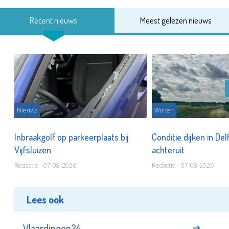
Recent nieuws
Meest gelezen nieuws
Nieuws
Wonen
Inbraakgolf op parkeerplaats bij
Conditie dijken in Del
Vijfsluizen
achteruit
Redactie - 07-08-2026
Redactie - 07-08-2026
Lees ook
Vlaardingen24