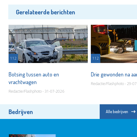
Gerelateerde berichten
112
112
t
Botsing tussen auto en
Drie gewonden na aa
vrachtwagen
Redactie/Flashphoto - 29-0
Redactie/Flashphoto - 31-07-2026
Bedrijven
Alle bedrijven