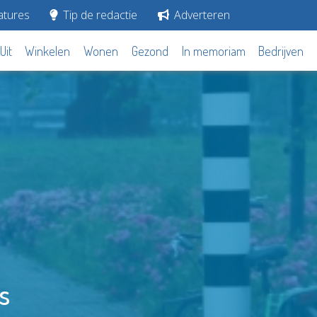
tures
Tip de redactie
Adverteren
Uit
Winkelen
Wonen
Gezond
In memoriam
Bedrijven
s