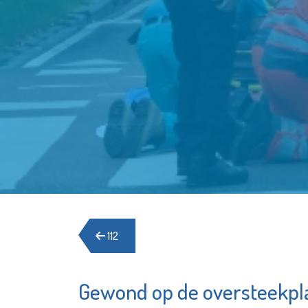
112
Gewond op de oversteekpl
Seniorenwelzijn
Stichtin
Schied