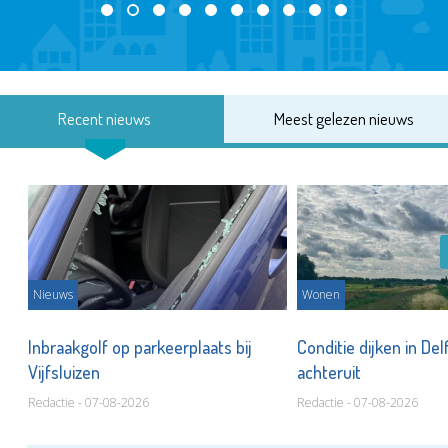
Recent nieuws
Meest gelezen nieuws
Nieuws
Wonen
Inbraakgolf op parkeerplaats bij
Conditie dijken in Del
Vijfsluizen
achteruit
Redactie - 07-08-2026
Redactie - 07-08-2026