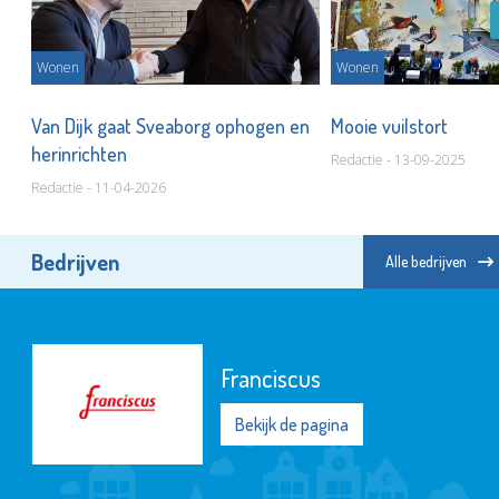
Wonen
Wonen
Van Dijk gaat Sveaborg ophogen en
Mooie vuilstort
herinrichten
Redactie - 13-09-2025
Redactie - 11-04-2026
Bedrijven
Alle bedrijven
Franciscus
Bekijk de pagina