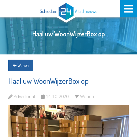
Haal uw WoonWijzerBox op
Wonen
Haal uw WoonWijzerBox op
Advertorial
14-10-2020
Wonen