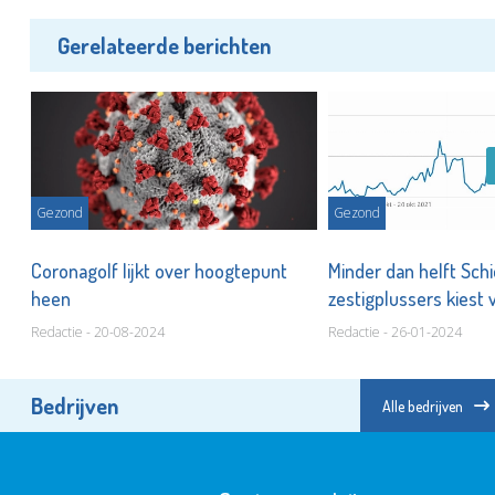
Gerelateerde berichten
Gezond
Gezond
,
Coronagolf lijkt over hoogtepunt
Minder dan helft Sc
heen
zestigplussers kiest 
Redactie - 20-08-2024
Redactie - 26-01-2024
Bedrijven
Alle bedrijven