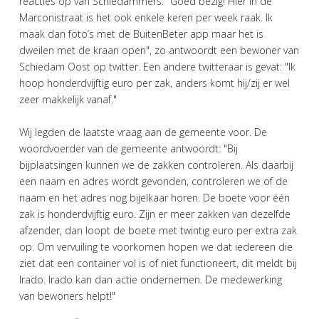
reacties op van Schiedammers. "Goed bezig! Hier in de
Marconistraat is het ook enkele keren per week raak. Ik
maak dan foto’s met de BuitenBeter app maar het is
dweilen met de kraan open", zo antwoordt een bewoner van
Schiedam Oost op twitter. Een andere twitteraar is gevat: "Ik
hoop honderdvijftig euro per zak, anders komt hij/zij er wel
zeer makkelijk vanaf."
Wij legden de laatste vraag aan de gemeente voor. De
woordvoerder van de gemeente antwoordt: "Bij
bijplaatsingen kunnen we de zakken controleren. Als daarbij
een naam en adres wordt gevonden, controleren we of de
naam en het adres nog bijelkaar horen. De boete voor één
zak is honderdvijftig euro. Zijn er meer zakken van dezelfde
afzender, dan loopt de boete met twintig euro per extra zak
op. Om vervuiling te voorkomen hopen we dat iedereen die
ziet dat een container vol is of niet functioneert, dit meldt bij
Irado. Irado kan dan actie ondernemen. De medewerking
van bewoners helpt!"