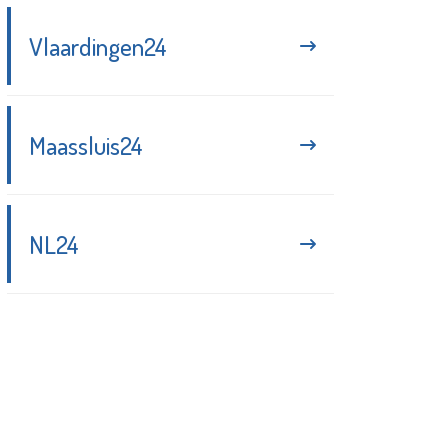
Vlaardingen24
Maassluis24
NL24
Blijf up-to-date