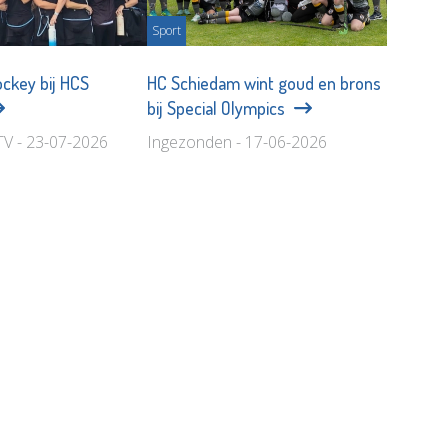
Sport
ckey bij HCS
HC Schiedam wint goud en brons
bij Special Olympics
TV - 23-07-2026
Ingezonden - 17-06-2026