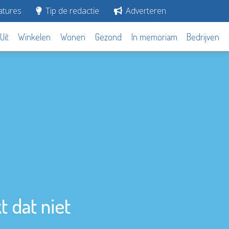
tures
Tip de redactie
Adverteren
Uit
Winkelen
Wonen
Gezond
In memoriam
Bedrijven
 dat niet