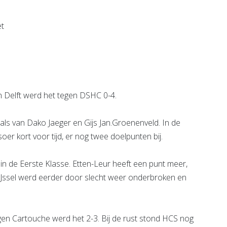
e pagina
Noord
Bekijk de pagina
 Delft werd het tegen DSHC 0-4.
goals van Dako Jaeger en Gijs Jan.Groenenveld. In de
r kort voor tijd, er nog twee doelpunten bij.
 in de Eerste Klasse. Etten-Leur heeft een punt meer,
Jssel werd eerder door slecht weer onderbroken en
en Cartouche werd het 2-3. Bij de rust stond HCS nog