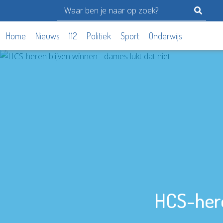
Home
Nieuws
112
Politiek
Sport
Onderwijs
HCS-here