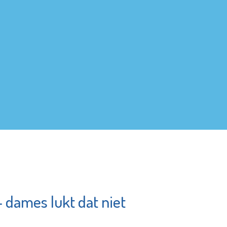
 dames lukt dat niet
De Maatschappij
ent
Departement
Waterweg-