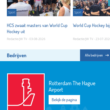
Sport
Sport
ij
HCS zwaait masters van World Cup
World Cup Hockey bi
Hockey uit
Redactie/JW TV - 03-08-2026
Redactie/JW TV - 23-07-202
Bedrijven
Alle bedrijven
Rotterdam The Hague
Airport
Bekijk de pagina