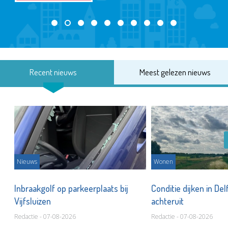
Recent nieuws
Meest gelezen nieuws
Nieuws
Wonen
Inbraakgolf op parkeerplaats bij
Conditie dijken in Del
Vijfsluizen
achteruit
Redactie - 07-08-2026
Redactie - 07-08-2026