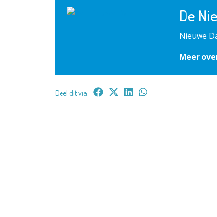
De Ni
Nieuwe Da
Meer ove
Deel dit via: