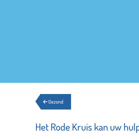
Gezond
Het Rode Kruis kan uw hul
Matrice
Poppod
Uitvaartbegeleiding
Kroepoe