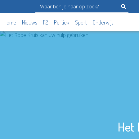
Home
Nieuws
112
Politiek
Sport
Onderwijs
Het 