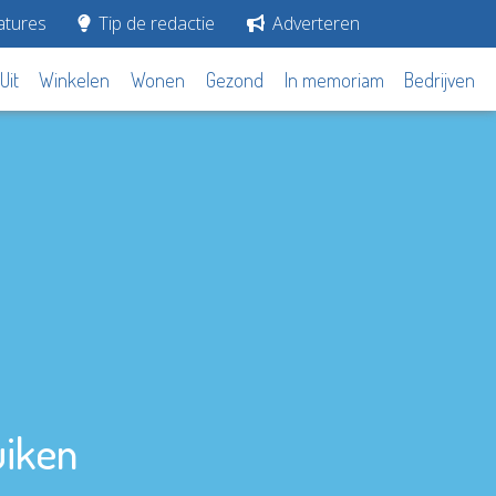
tures
Tip de redactie
Adverteren
Uit
Winkelen
Wonen
Gezond
In memoriam
Bedrijven
uiken