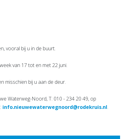
e pagina
Bekijk de pagina
 vooral bij u in de buurt.
eek van 17 tot en met 22 juni.
en misschien bij u aan de deur.
uwe Waterweg-Noord, T: 010 - 234 20 49, op
E:
info.nieuwewaterwegnoord@rodekruis.nl
.