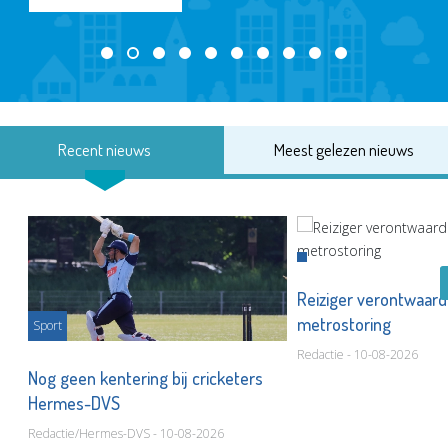
Recent nieuws
Meest gelezen nieuws
Reiziger verontwaard
metrostoring
Sport
Redactie - 10-08-2026
or
Nog geen kentering bij cricketers
Hermes-DVS
Redactie/Hermes-DVS - 10-08-2026