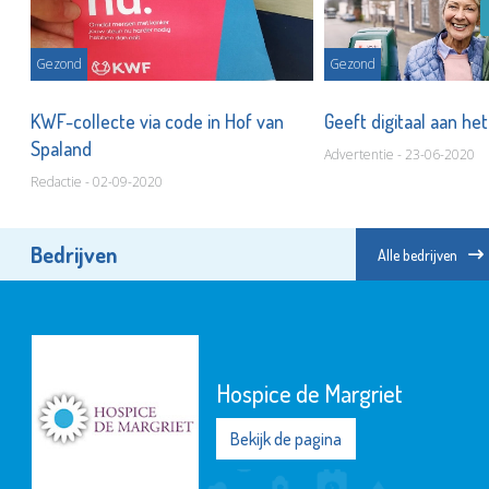
Gezond
Gezond
KWF-collecte via code in Hof van
Geeft d
Spaland
Advertentie - 23-06-2020
Redactie - 02-09-2020
Bedrijven
Alle bedrijven
Hospice de Margriet
Bekijk de pagina