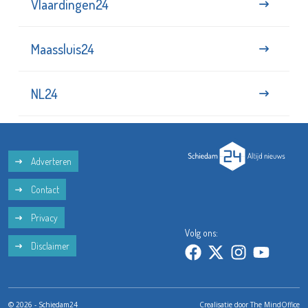
Vlaardingen24
Maassluis24
NL24
Adverteren
Contact
Privacy
Volg ons:
Disclaimer
© 2026 - Schiedam24
Crealisatie door
The MindOffice