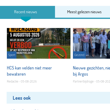
Recent nieuws
Meest gelezen nieuws
Sport
Gezond
HCS kan velden niet meer
Nieuwe gezichten, ni
bewateren
bij Argos
Redactie - 05-08-2026
Partnerbijdrage - 05-08-20
Lees ook