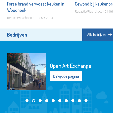
Forse brand verwoest keuken in
Gewond bij keukenb
Woudhoek
Redactie/Flashphoto - 21-0
Redactie/Flashphoto - 07-09-2024
Bedrijven
Alle bedrijven
Open Art Exchange
Bekijk de pagina