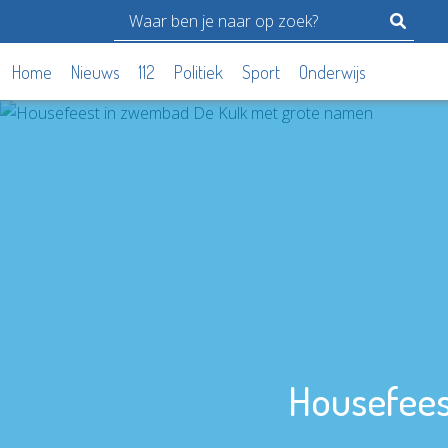
Home
Nieuws
112
Politiek
Sport
Onderwijs
Housefees