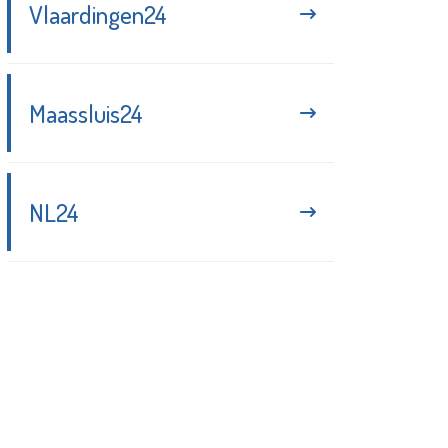
Vlaardingen24
Maassluis24
NL24
Blijf up-to-date