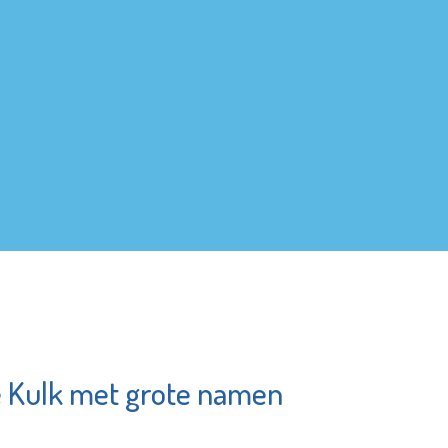
 Kulk met grote namen
cus
Bibliotheek
Schiedam
e pagina