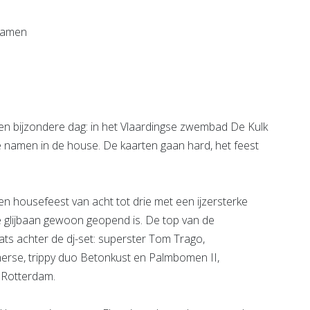
Bekijk de pagina
 bijzondere dag: in het Vlaardingse zwembad De Kulk
te namen in de house. De kaarten gaan hard, het feest
Een housefeest van acht tot drie met een ijzersterke
e glijbaan gewoon geopend is. De top van de
s achter de dj-set: superster Tom Trago,
rse, trippy duo Betonkust en Palmbomen II,
 Rotterdam.