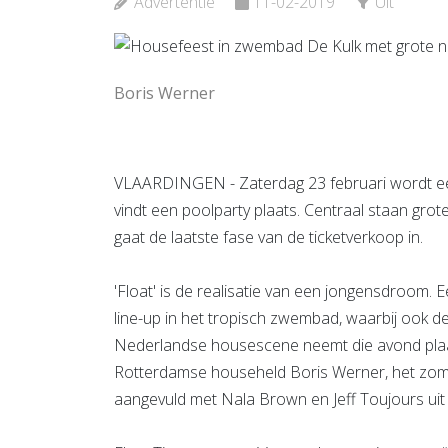
Advertentie
11-02-2019
Uit
Bekijk de pagina
Boris Werner
VLAARDINGEN - Zaterdag 23 februari wordt een
vindt een poolparty plaats. Centraal staan gro
gaat de laatste fase van de ticketverkoop in.
'Float' is de realisatie van een jongensdroom. 
line-up in het tropisch zwembad, waarbij ook d
Nederlandse housescene neemt die avond plaat
Rotterdamse househeld Boris Werner, het zome
aangevuld met Nala Brown en Jeff Toujours uit