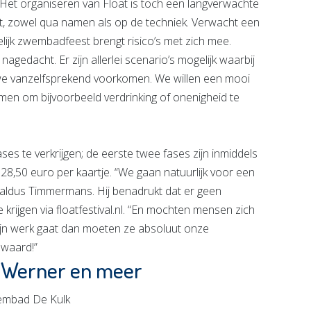
Het organiseren van Float is toch een langverwachte
uit, zowel qua namen als op de techniek. Verwacht een
lijk zwembadfeest brengt risico’s met zich mee.
edacht. Er zijn allerlei scenario’s mogelijk waarbij
n we vanzelfsprekend voorkomen. We willen een mooi
en om bijvoorbeeld verdrinking of onenigheid te
ases te verkrijgen; de eerste twee fases zijn inmiddels
28,50 euro per kaartje. “We gaan natuurlijk voor een
, aldus Timmermans. Hij benadrukt dat er geen
 krijgen via floatfestival.nl. “En mochten mensen zich
ijn werk gaat dan moeten ze absoluut onze
 waard!”
s Werner en meer
wembad De Kulk