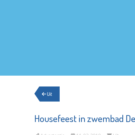
Uit
Housefeest in zwembad De
Sir Winston Fun
Francis
& Games
Bekijk d
Schiedam