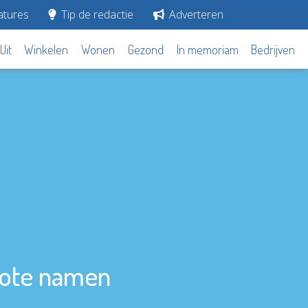
tures
Tip de redactie
Adverteren
Uit
Winkelen
Wonen
Gezond
In memoriam
Bedrijven
rote namen