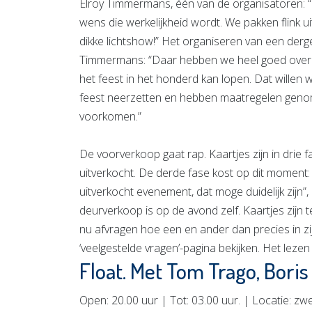
Elroy Timmermans, één van de organisatoren: “
wens die werkelijkheid wordt. We pakken flink 
dikke lichtshow!” Het organiseren van een derge
Timmermans: “Daar hebben we heel goed over nag
het feest in het honderd kan lopen. Dat wille
feest neerzetten en hebben maatregelen genom
voorkomen.”
De voorverkoop gaat rap. Kaartjes zijn in drie f
uitverkocht. De derde fase kost op dit moment: 
uitverkocht evenement, dat moge duidelijk zijn”
deurverkoop is op de avond zelf. Kaartjes zijn te
nu afvragen hoe een en ander dan precies in z
‘veelgestelde vragen’-pagina bekijken. Het lezen
Float. Met Tom Trago, Bori
Open: 20.00 uur | Tot: 03.00 uur. | Locatie: z