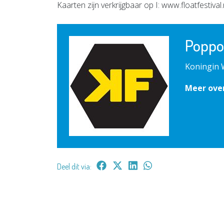
Kaarten zijn verkrijgbaar op I: www.floatfestival.n
Poppo
Koningin 
Meer ove
Deel dit via: