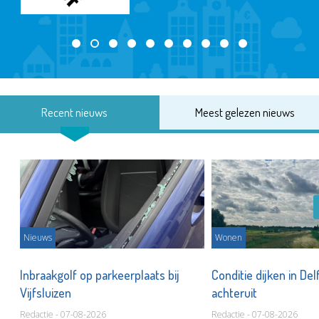
Recent nieuws
Meest gelezen nieuws
Nieuws
Wonen
Inbraakgolf op parkeerplaats bij
Conditie dijken in Del
Vijfsluizen
achteruit
Redactie - 07-08-2026
Redactie - 07-08-2026