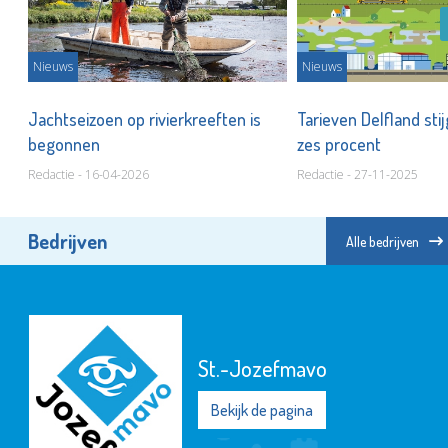
hap
Nieuws
Nieuws
Jachtseizoen op rivierkreeften is
Tarieven Delfland st
begonnen
zes procent
Redactie - 16-04-2026
Redactie - 27-11-2025
Bedrijven
Alle bedrijven
St.-Jozefmavo
Bekijk de pagina