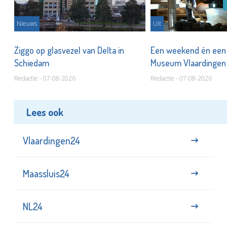
Nieuws
Uit
len
Ziggo op glasvezel van Delta in
Een weekend én een 
Schiedam
Museum Vlaardinge
Redactie - 07-08-2026
Redactie - 07-08-2026
Lees ook
Vlaardingen24
Maassluis24
NL24