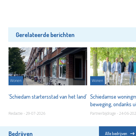
Gerelateerde berichten
Wonen
Wonen
rt
'Schiedam startersstad van het land'
Schiedamse woningma
beweging, ondanks u
Redactie - 29-07-2026
Partnerbijdrage - 24-06-20
Bedrijven
Alle bedrijven