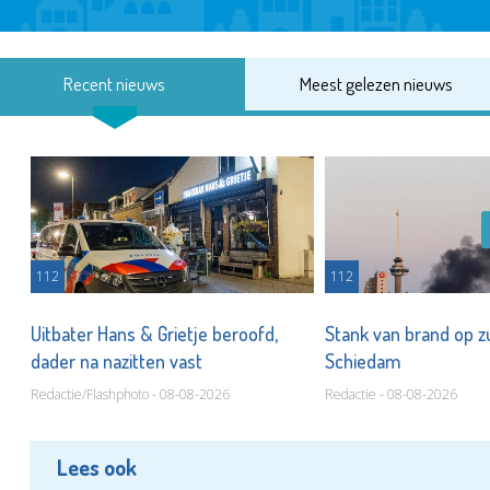
Recent nieuws
Meest gelezen nieuws
112
112
Uitbater Hans & Grietje beroofd,
Stank van brand op zu
dader na nazitten vast
Schiedam
Redactie/Flashphoto - 08-08-2026
Redactie - 08-08-2026
Lees ook