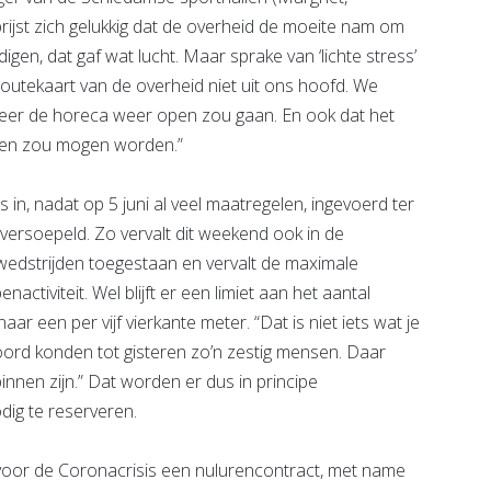
ijst zich gelukkig dat de overheid de moeite nam om
gen, dat gaf wat lucht. Maar sprake van ‘lichte stress’
routekaart van de overheid niet uit ons hoofd. We
 eer de horeca weer open zou gaan. En ook dat het
men zou mogen worden.”
in, nadat op 5 juni al veel maatregelen, ingevoerd ter
n versoepeld. Zo vervalt dit weekend ook in de
wedstrijden toegestaan en vervalt de maximale
ctiviteit. Wel blijft er een limiet aan het aantal
ar een per vijf vierkante meter. “Dat is niet iets wat je
noord konden tot gisteren zo’n zestig mensen. Daar
innen zijn.” Dat worden er dus in principe
dig te reserveren.
voor de Coronacrisis een nulurencontract, met name