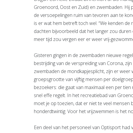
Groenoord, Oost en Zuid) en zwembaden. Hij pr
de versoepelingen ruim van tevoren aan te kondi
is er wat hem betreft toch wel. “We kenden de 
dachten bijvoorbeeld dat het langer zou duren
meer tijd zou vergen eer er weer vrij-gezwom
Gisteren gingen in de zwembaden nieuwe regels 
bestrijding van de verspreiding van Corona, zij
zwembaden de mondkapjesplicht, zijn er weer 
groepsgrootte van vijftig mensen per doelgroepena
bezoekers: die gaat van maximaal een per tien na
snel effe regelt. In het recreatiebad van Groe
moet je op toezien, dat er niet te veel mensen b
honderdtwintig. Voor het vrijzwemmen is het no
Een deel van het personeel van Optisport had 