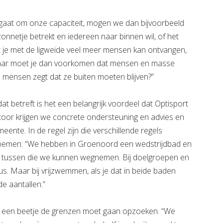
t gaat om onze capaciteit, mogen we dan bijvoorbeeld
nnetje betrekt en iedereen naar binnen wil, of het
at je met de ligweide veel meer mensen kan ontvangen,
Maar moet je dan voorkomen dat mensen en masse
e mensen zegt dat ze buiten moeten blijven?”
 dat betreft is het een belangrijk voordeel dat Optisport
antoor krijgen we concrete ondersteuning en advies en
nte. In de regel zijn die verschillende regels
 noemen: “We hebben in Groenoord een wedstrijdbad en
d tussen die we kunnen wegnemen. Bij doelgroepen en
s. Maar bij vrijzwemmen, als je dat in beide baden
de aantallen.”
 ook een beetje de grenzen moet gaan opzoeken. “We