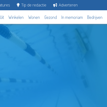
tures
Tip de redactie
Adverteren
Uit
Winkelen
Wonen
Gezond
In memoriam
Bedrijven