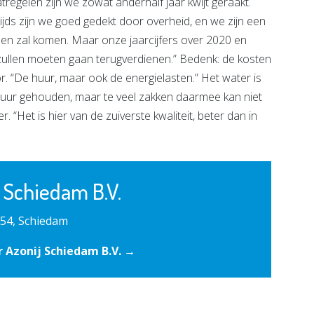
egelen zijn we zowat anderhalf jaar kwijt geraakt.
zijds zijn we goed gedekt door overheid, en we zijn een
emen zal komen. Maar onze jaarcijfers over 2020 en
zullen moeten gaan terugverdienen.” Bedenk: de kosten
or. “De huur, maar ook de energielasten.” Het water is
tuur gehouden, maar te veel zakken daarmee kan niet
. “Het is hier van de zuiverste kwaliteit, beter dan in
 Schiedam B.V.
 54, Schiedam
 Azonij Schiedam B.V. →