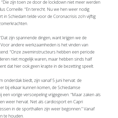
en. “Die zijn toen ze door de lockdown niet meer werden
s Corneille. “En terecht. Nu we hen weer nodig
t in Schiedam telde voor de Coronacrisis zo’n vijftig
 zomerkrachten.
 “Dat zijn spannende dingen, want krijgen we de
?” Voor andere werkzaamheden is het vinden van
rekend. “Onze zweminstructeurs hebben een periode
deren niet mogelijk waren, maar hebben sinds half
nt dat hier ook geen krapte in de bezetting speelt.
m onderdak biedt, zijn vanaf 5 juni hervat: de
eer bij elkaar kunnen komen, de Schiedamse
een vorige versoepeling vrijgegeven. “Maar zaken als
n weer hervat. Net als cardiosport en Capri
mlessen in de sporthallen zijn weer begonnen.” Vanaf
en te houden.