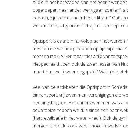
zij die in het horecadeel van het bedrijf werkt
opgeroepen naar ander werk gaan zoeken”, aldu
hebben, zijn ze niet meer beschikbaar.” Optispor
werknemers, uitgebreid met vijftien oproep- of
Optisport is daarom nu ‘volop aan het werven’.
mensen die we nodig hebben op tijd bij elkaar
mensen makkelijker maar niet altijd vanzelfsp
niet gedraaid, toen ook de zwemlessen van kin
maart hun werk weer opgepakt.” Wat niet beteke
Veel van de activiteiten die Optisport in Schieda
binnensport, vrij zwemmen, verenigingen die w
Reddingsbrigade. Het banenzwemmen was al bij 
aquarobics hebben we dus sinds een paar weke
(hartrevalidatie in het water - red.). Ook de gy
morgen is het dus ook weer mogelijk wedstrijd