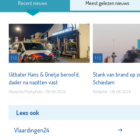
Recent nieuws
Meest gelezen nieuws
112
112
Uitbater Hans & Grietje beroofd,
Stank van brand op zu
dader na nazitten vast
Schiedam
Redactie/Flashphoto - 08-08-2026
Redactie - 08-08-2026
Lees ook
Vlaardingen24