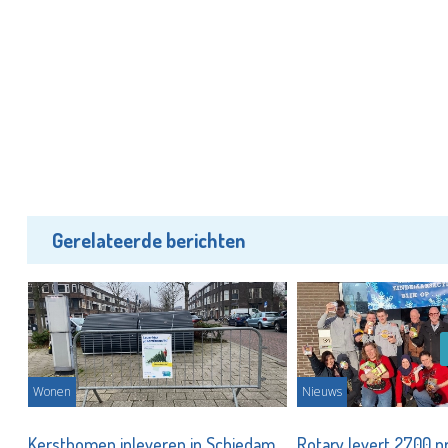
Gerelateerde berichten
Wonen
Nieuws
Kerstbomen inleveren in Schiedam
Rotary levert 2700 p