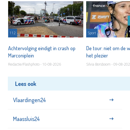
112
Sport
Achtervolging eindigt in crash op
De tour: niet om de 
Marconiplein
het plezier
Redactie/Flashphoto - 10-08-2026
Silvia Borsboom - 09-08-20
Lees ook
Vlaardingen24
Maassluis24