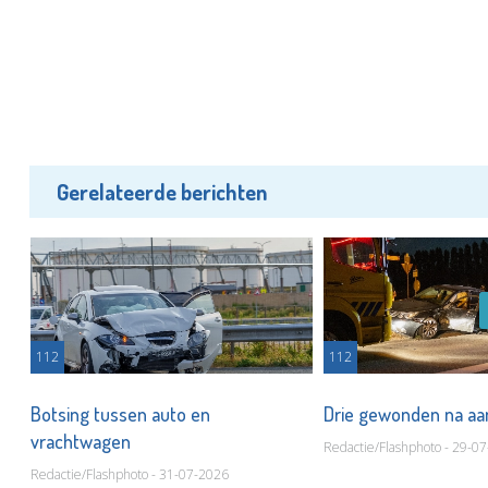
Gerelateerde berichten
112
112
t
Botsing tussen auto en
Drie gewonden na aa
vrachtwagen
Redactie/Flashphoto - 29-0
Redactie/Flashphoto - 31-07-2026