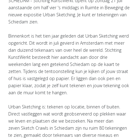
SCHIEDAM - Stichting KunstWerkt opent op zondag 21 juli
aanstaande om half vier 's middags in Ruimte in Beweging de
nieuwe expositie Urban Sketching. Je kunt er tekeningen van
Schiedam zien.
Binnenkort is het tien jaar geleden dat Urban Sketching werd
opgericht. Dit wordt in juli gevierd in Amsterdam met meer
dan duizend tekenaars van over heel de wereld. Stichting
KunstWerkt besteedt hier aandacht aan door drie
weekenden lang een getekend Schiedam op de kaart te
zetten. Tijdens de tentoonstelling kun je kijken of jouw straat
of huis is vastgelegd op papier. Er liggen dan ook pen en
papier klaar, zodat je zelf kunt tekenen en jouw tekening ook
aan de muur komt te hangen.
Urban Sketching is: tekenen op locatie, binnen of buiten.
Direct vastleggen wat wordt geobserveerd op plekken waar
we leven en plaatsen die we bezoeken. Na meer dan
zeven Sketch Crawls in Schiedam zijn nu ruim 80 tekeningen
te zien, gemaakt door tekenaars van diverse niveaus en