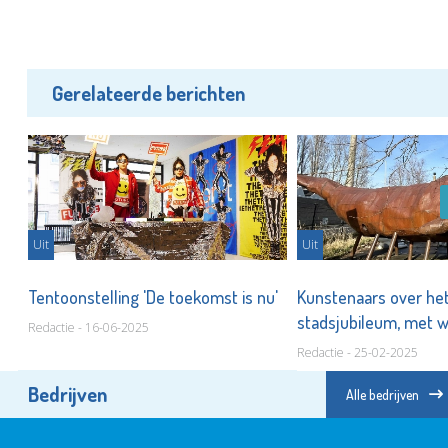
Gerelateerde berichten
Uit
Uit
in
Tentoonstelling 'De toekomst is nu'
Kunstenaars over he
stadsjubileum, met wa
Redactie - 16-06-2025
blikvanger
Redactie - 25-02-2025
Bedrijven
Alle bedrijven