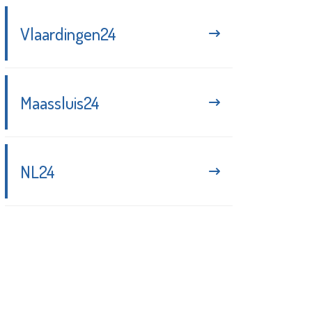
Vlaardingen24
Maassluis24
NL24
Blijf up-to-date