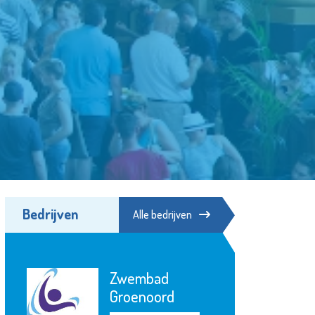
Bedrijven
Alle bedrijven
Stroomopwaarts
MVS