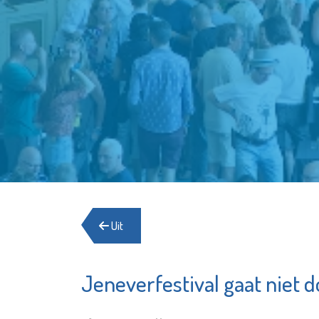
Uit
Jeneverfestival gaat niet d
Stichtin
Minters
Elckerly