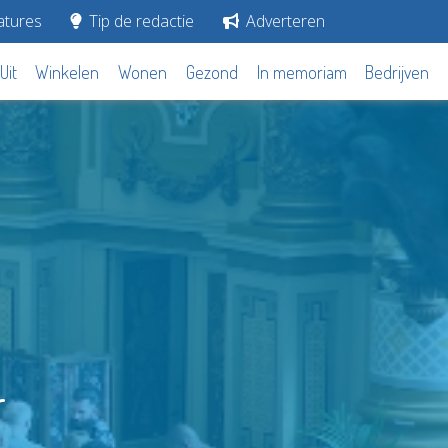
tures
Tip de redactie
Adverteren
Uit
Winkelen
Wonen
Gezond
In memoriam
Bedrijven
r