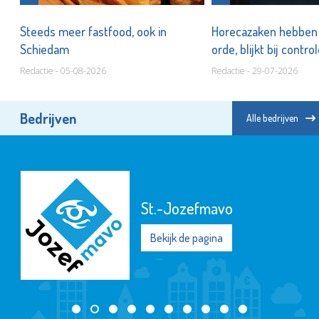
n
Steeds meer fastfood, ook in
Horecazaken hebben n
Schiedam
orde, blijkt bij contro
Redactie - 05-08-2026
Redactie - 29-07-2026
Bedrijven
Alle bedrijven
St.-Jozefmavo
Bekijk de pagina