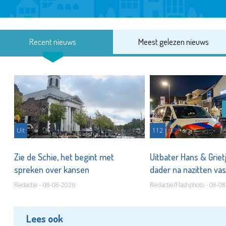
Recent nieuws
Meest gelezen nieuws
Uit
112
Zie de Schie, het begint met
Uitbater Hans & Griet
spreken over kansen
dader na nazitten va
Redactie - 08-08-2026
Redactie/Flashphoto - 08-0
Lees ook