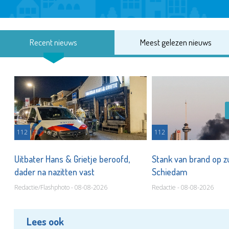
Recent nieuws
Meest gelezen nieuws
112
112
Uitbater Hans & Grietje beroofd,
Stank van brand op zu
dader na nazitten vast
Schiedam
Redactie/Flashphoto - 08-08-2026
Redactie - 08-08-2026
Lees ook