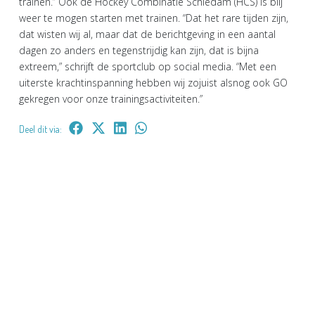
trainen.” Ook de Hockey Combinatie Schiedam (HCS) is blij
weer te mogen starten met trainen. “Dat het rare tijden zijn,
dat wisten wij al, maar dat de berichtgeving in een aantal
dagen zo anders en tegenstrijdig kan zijn, dat is bijna
extreem,” schrijft de sportclub op social media. “Met een
uiterste krachtinspanning hebben wij zojuist alsnog ook GO
gekregen voor onze trainingsactiviteiten.”
Deel dit via: