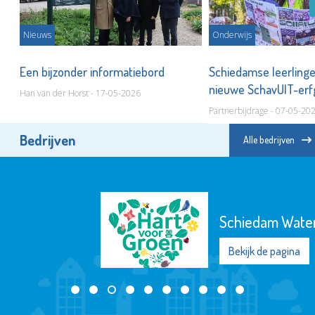
Nieuws
Onderwijs
Een bijzonder informatiebord
Schiedamse leerling
nieuwe SchavUIT-er
Han van der Horst - 17-05-2026
Partnerbijdrage - 07-05-20
Bedrijven
Alle bedrijven
Schiedam Waterklaar
Bekijk de pagina