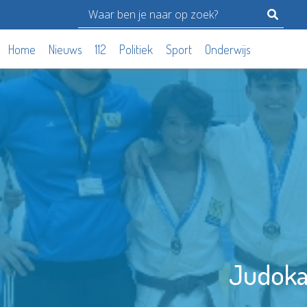
Home
Nieuws
112
Politiek
Sport
Onderwijs
Judoka'