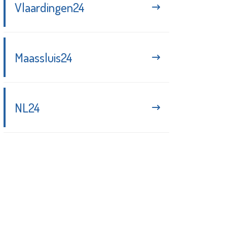
Vlaardingen24
Maassluis24
NL24
Blijf up-to-date