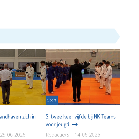
Sport
handhaven zich in
SI twee keer vijfde bij NK Teams
voor jeugd
- 29-06-2026
Redactie/SI - 14-06-2026