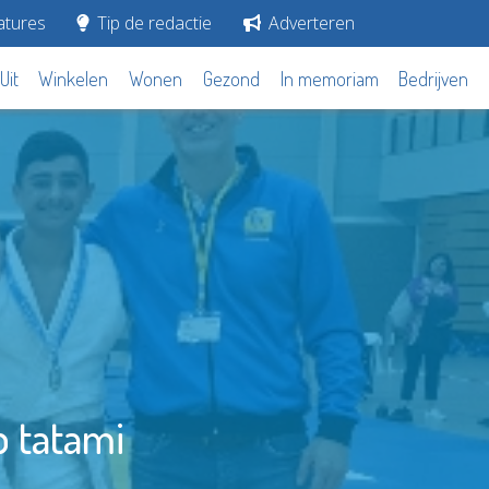
tures
Tip de redactie
Adverteren
Uit
Winkelen
Wonen
Gezond
In memoriam
Bedrijven
p tatami