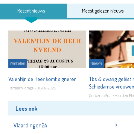
Recent nieuws
Meest gelezen nieuws
Winkelen
Nieuws
Valentijn de Heer komt signeren
Tbs & dwang geëist 
Schiedamse vrouwe
Partnerbijdrage - 06-08-2026
Cerberus/Frank van den Els
Lees ook
Vlaardingen24