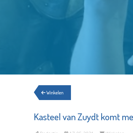
Winkelen
Kasteel van Zuydt komt m
Schiedam
Waterklaar