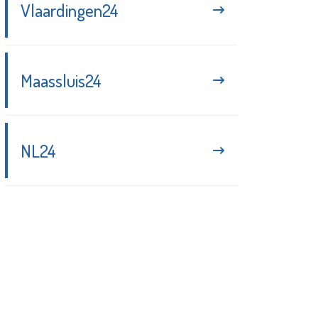
Vlaardingen24
Maassluis24
NL24
Blijf up-to-date