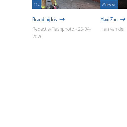
112
Winkelen
Brand bij Iris
Maxi Zoo
Redactie/Flashphoto - 25-04-
Han van der 
2026