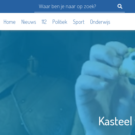
Home
Nieuws
112
Politiek
Sport
Onderwijs
Kasteel