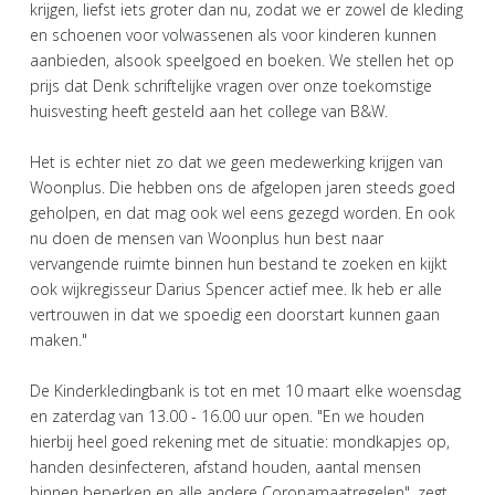
krijgen, liefst iets groter dan nu, zodat we er zowel de kleding
en schoenen voor volwassenen als voor kinderen kunnen
aanbieden, alsook speelgoed en boeken. We stellen het op
prijs dat Denk schriftelijke vragen over onze toekomstige
huisvesting heeft gesteld aan het college van B&W.
Het is echter niet zo dat we geen medewerking krijgen van
Woonplus. Die hebben ons de afgelopen jaren steeds goed
geholpen, en dat mag ook wel eens gezegd worden. En ook
nu doen de mensen van Woonplus hun best naar
vervangende ruimte binnen hun bestand te zoeken en kijkt
ook wijkregisseur Darius Spencer actief mee. Ik heb er alle
vertrouwen in dat we spoedig een doorstart kunnen gaan
maken."
De Kinderkledingbank is tot en met 10 maart elke woensdag
en zaterdag van 13.00 - 16.00 uur open. "En we houden
hierbij heel goed rekening met de situatie: mondkapjes op,
handen desinfecteren, afstand houden, aantal mensen
binnen beperken en alle andere Coronamaatregelen", zegt