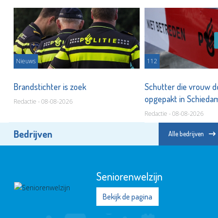
Nieuws
112
Brandstichter is zoek
Schutter die vrouw 
opgepakt in Schied
Redactie - 08-08-2026
Redactie - 08-08-2026
Bedrijven
Alle bedrijven
Seniorenwelzijn
Bekijk de pagina