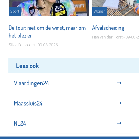
Sport
Wonen
De tour: niet om de winst, maar om
Afvalscheiding
het plezier
Han van der Horst - 09-08-
Silvia Borsboom - 09-08-2026
Lees ook
Vlaardingen24
Maassluis24
NL24