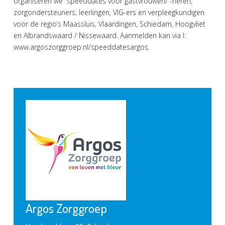
organiseren we speeddates voor gastvrouwen/ -heren,
zorgondersteuners, leerlingen, VIG-ers en verpleegkundigen
voor de regio’s Maassluis, Vlaardingen, Schiedam, Hoogvliet
en Albrandswaard / Nissewaard. Aanmelden kan via I:
www.argoszorggroep.nl/speeddatesargos.
Argos Zorggroep