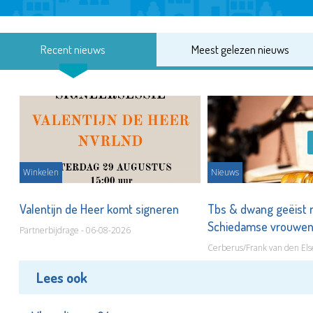
Recent nieuws
Meest gelezen nieuws
Winkelen
Nieuws
Valentijn de Heer komt signeren
Tbs & dwang geëist 
Schiedamse vrouwe
Partnerbijdrage - 06-08-2026
Cerberus/Frank van den Els
Lees ook