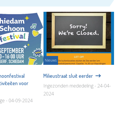
Nieuws
oonfestival
Milieustraat sluit eerder
iviteiten voor
Ingezonden mededeling - 24-04-
2024
age - 04-09-2024