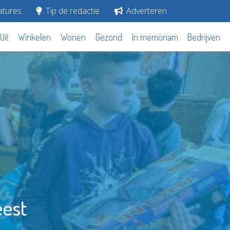
tures
Tip de redactie
Adverteren
Uit
Winkelen
Wonen
Gezond
In memoriam
Bedrijven
eest