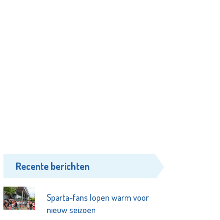
Recente berichten
Sparta-fans lopen warm voor
nieuw seizoen