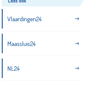
Lees ook
Vlaardingen24
Maassluis24
NL24
Blijf up-to-date