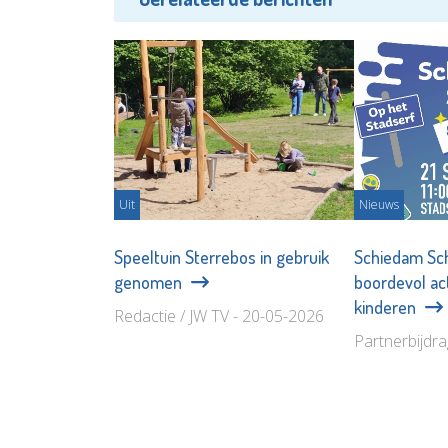
Uit
Nieuws
Speeltuin Sterrebos in gebruik
Schiedam Sch
genomen
boordevol act
kinderen
Redactie / JW TV - 20-05-2026
Partnerbijdr