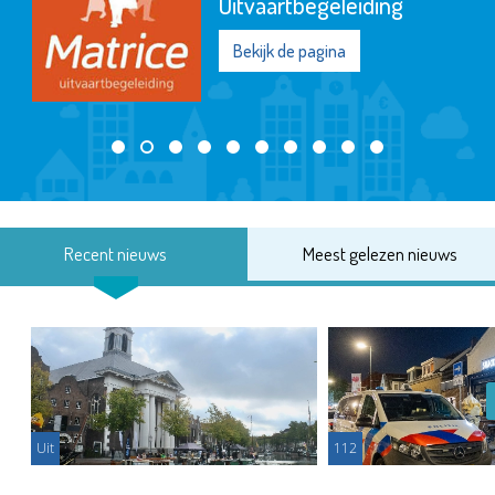
Uitvaartbegeleiding
Bekijk de pagina
Recent nieuws
Meest gelezen nieuws
Uit
112