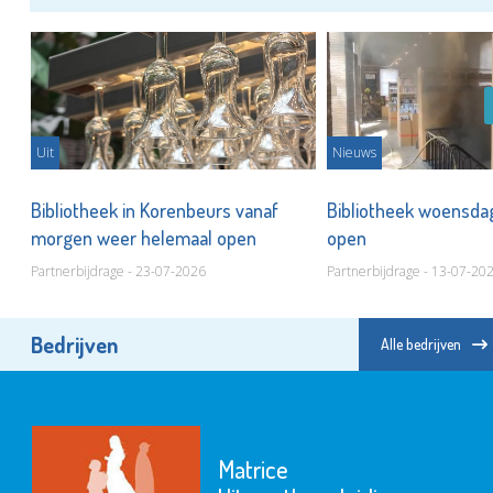
Uit
Nieuws
Bibliotheek in Korenbeurs vanaf
Bibliotheek woensda
morgen weer helemaal open
open
Partnerbijdrage - 23-07-2026
Partnerbijdrage - 13-07-20
Bedrijven
Alle bedrijven
Matrice