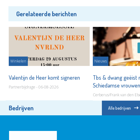
Gerelateerde berichten
Winkelen
Nieuws
ot
Valentijn de Heer komt signeren
Tbs & dwang geëist 
Schiedamse vrouwe
Partnerbijdrage - 06-08-2026
Cerberus/Frank van den Els
Bedrijven
Alle bedrijven