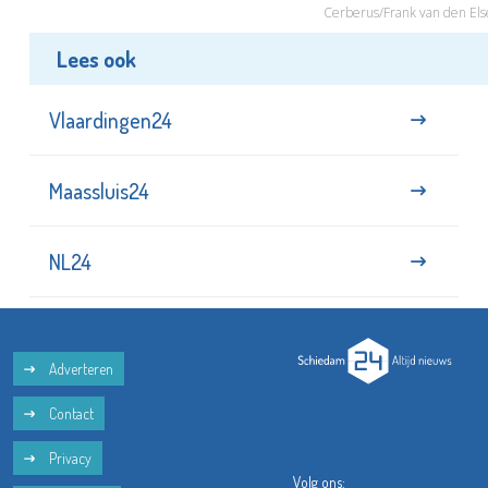
Cerberus/Frank van den Els
Lees ook
Vlaardingen24
Maassluis24
NL24
Adverteren
Contact
Privacy
Volg ons: