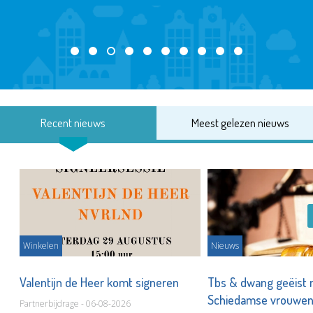
Recent nieuws
Meest gelezen nieuws
Winkelen
Nieuws
Valentijn de Heer komt signeren
Tbs & dwang geëist 
Schiedamse vrouwe
Partnerbijdrage - 06-08-2026