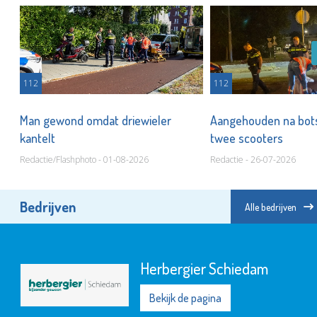
112
112
Man gewond omdat driewieler
Aangehouden na bots
kantelt
twee scooters
Redactie/Flashphoto - 01-08-2026
Redactie - 26-07-2026
Bedrijven
Alle bedrijven
Herbergier Schiedam
Bekijk de pagina