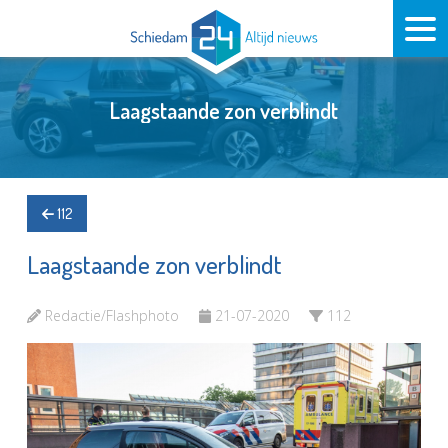
Laagstaande zon verblindt
112
Laagstaande zon verblindt
Redactie/Flashphoto
21-07-2020
112