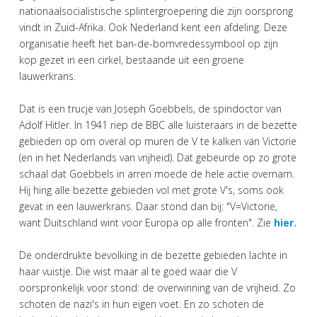
nationaalsocialistische splintergroepering die zijn oorsprong
vindt in Zuid-Afrika. Ook Nederland kent een afdeling. Deze
organisatie heeft het ban-de-bomvredessymbool op zijn
kop gezet in een cirkel, bestaande uit een groene
lauwerkrans.
Dat is een trucje van Joseph Goebbels, de spindoctor van
Adolf Hitler. In 1941 riep de BBC alle luisteraars in de bezette
gebieden op om overal op muren de V te kalken van Victorie
(en in het Nederlands van vrijheid). Dat gebeurde op zo grote
schaal dat Goebbels in arren moede de hele actie overnam.
Hij hing alle bezette gebieden vol met grote V's, soms ook
gevat in een lauwerkrans. Daar stond dan bij: "V=Victorie,
want Duitschland wint voor Europa op alle fronten". Zie
hier.
De onderdrukte bevolking in de bezette gebieden lachte in
haar vuistje. Die wist maar al te goed waar die V
oorspronkelijk voor stond: de overwinning van de vrijheid. Zo
schoten de nazi's in hun eigen voet. En zo schoten de