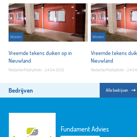
Wonen
Wonen
Vreemde tekens duiken op in
Vreemde tekens duik
Nieuwland
Nieuwland
Redactie/Flashphoto - 24-04-2020
Redactie/Flashphoto - 24-0
Bedrijven
Alle bedrijven
Fundament Advies