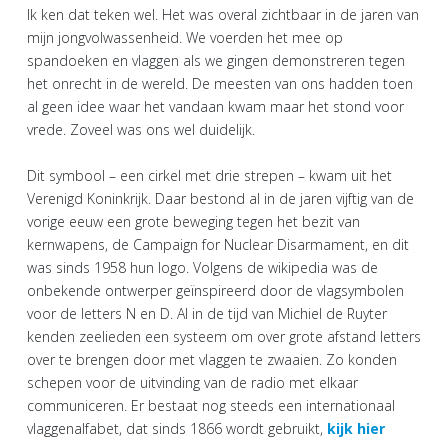
Ik ken dat teken wel. Het was overal zichtbaar in de jaren van
mijn jongvolwassenheid. We voerden het mee op
spandoeken en vlaggen als we gingen demonstreren tegen
het onrecht in de wereld. De meesten van ons hadden toen
al geen idee waar het vandaan kwam maar het stond voor
vrede. Zoveel was ons wel duidelijk.
Dit symbool – een cirkel met drie strepen – kwam uit het
Verenigd Koninkrijk. Daar bestond al in de jaren vijftig van de
vorige eeuw een grote beweging tegen het bezit van
kernwapens, de Campaign for Nuclear Disarmament, en dit
was sinds 1958 hun logo. Volgens de wikipedia was de
onbekende ontwerper geïnspireerd door de vlagsymbolen
voor de letters N en D. Al in de tijd van Michiel de Ruyter
kenden zeelieden een systeem om over grote afstand letters
over te brengen door met vlaggen te zwaaien. Zo konden
schepen voor de uitvinding van de radio met elkaar
communiceren. Er bestaat nog steeds een internationaal
vlaggenalfabet, dat sinds 1866 wordt gebruikt,
kijk hier