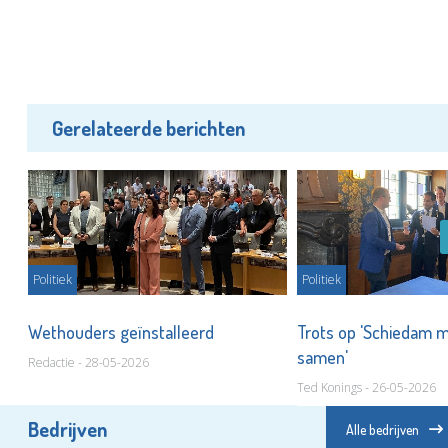
Gerelateerde berichten
Politiek
Politiek
Wethouders geïnstalleerd
Trots op 'Schiedam 
samen'
Redactie - 28-05-2026
Ted Konings - 26-05-2026
Bedrijven
Alle bedrijven