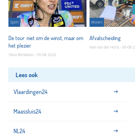
Sport
Wonen
De tour: niet om de winst, maar om
Afvalscheiding
het plezier
Han van der Horst - 09-08-
Silvia Borsboom - 09-08-2026
Lees ook
Vlaardingen24
Maassluis24
NL24