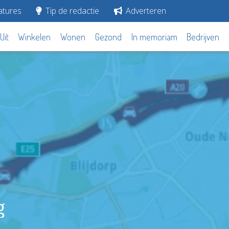
tures
Tip de redactie
Adverteren
Uit
Winkelen
Wonen
Gezond
In memoriam
Bedrijven
g