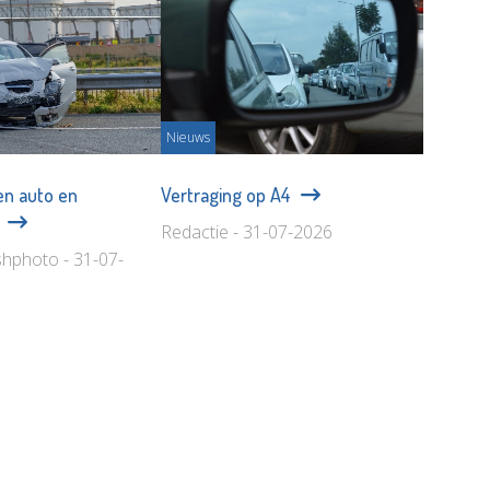
Nieuws
en auto en
Vertraging op A4
n
Redactie - 31-07-2026
shphoto - 31-07-