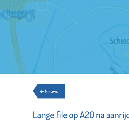
Nieuws
Lange file op A20 na aanrij
Bibliotheek
SIK
Schiedam