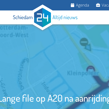
Agenda
Vaca
Lange file op A20 na aanrijdin