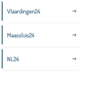
Vlaardingen24
Maassluis24
NL24
Blijf up-to-date