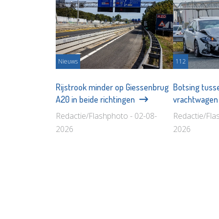
Nieuws
112
Rijstrook minder op Giessenbrug
Botsing tuss
A20 in beide richtingen
vrachtwage
Redactie/Flashphoto - 02-08-
Redactie/Fla
2026
2026