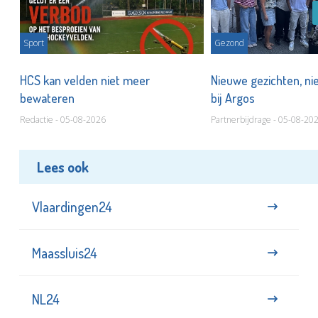
Sport
Gezond
HCS kan velden niet meer
Nieuwe gezichten, ni
bewateren
bij Argos
Redactie - 05-08-2026
Partnerbijdrage - 05-08-20
Lees ook
Vlaardingen24
Maassluis24
NL24