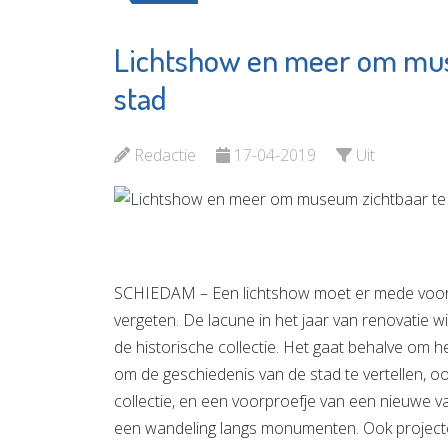
Lichtshow en meer om mus
Het Go
Argos Zorggroep
Schied
stad
Bekijk de pagina
Bekijk d
Redactie
17-04-2019
Uit
SCHIEDAM – Een lichtshow moet er mede voor
vergeten. De lacune in het jaar van renovatie wil
de historische collectie. Het gaat behalve om
om de geschiedenis van de stad te vertellen, 
collectie, en een voorproefje van een nieuwe v
een wandeling langs monumenten. Ook projecten