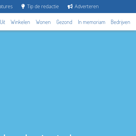
tures
Tip de redactie
Adverteren
Uit
Winkelen
Wonen
Gezond
In memoriam
Bedrijven