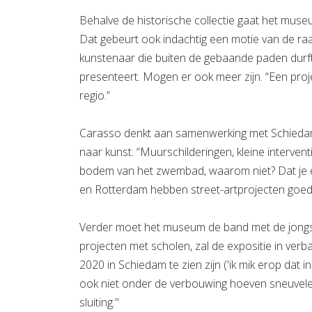
Behalve de historische collectie gaat het muse
Dat gebeurt ook indachtig een motie van de raad
kunstenaar die buiten de gebaande paden durft t
presenteert. Mogen er ook meer zijn. “Een proje
regio.”
Carasso denkt aan samenwerking met Schiedam
naar kunst. “Muurschilderingen, kleine intervent
bodem van het zwembad, waarom niet? Dat je een
en Rotterdam hebben street-artprojecten goed
Verder moet het museum de band met de jon
projecten met scholen, zal de expositie in ver
2020 in Schiedam te zien zijn ('ik mik erop dat 
ook niet onder de verbouwing hoeven sneuvelen
sluiting."