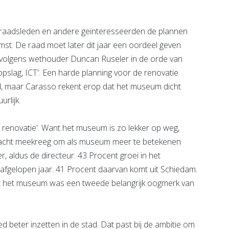
 raadsleden en andere geïnteresseerden de plannen
st. De raad moet later dit jaar een oordeel geven
 volgens wethouder Duncan Ruseler in de orde van
 opslag, ICT'. Een harde planning voor de renovatie
 maar Carasso rekent erop dat het museum dicht
rlijk.
e renovatie'. Want het museum is zo lekker op weg,
dracht meekreeg om als museum meer te betekenen
r, aldus de directeur. 43 Procent groei in het
afgelopen jaar. 41 Procent daarvan komt uit Schiedam.
 het museum was een tweede belangrijk oogmerk van
ed beter inzetten in de stad. Dat past bij de ambitie om