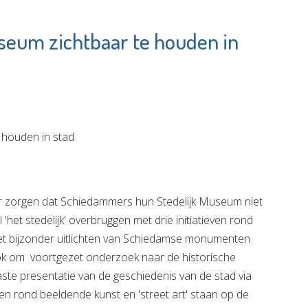
eum zichtbaar te houden in
ed
Stadsgehoorzaal
am
Vlaardingen
e pagina
Bekijk de pagina
 zorgen dat Schiedammers hun Stedelijk Museum niet
 'het stedelijk' overbruggen met drie initiatieven rond
 het bijzonder uitlichten van Schiedamse monumenten
ook om voortgezet onderzoek naar de historische
aste presentatie van de geschiedenis van de stad via
 rond beeldende kunst en 'street art' staan op de