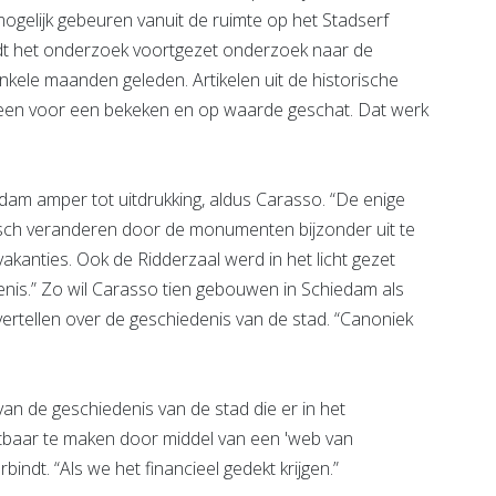
mogelijk gebeuren vanuit de ruimte op het Stadserf
rdt het onderzoek voortgezet onderzoek naar de
 enkele maanden geleden. Artikelen uit de historische
den een voor een bekeken en op waarde geschat. Dat werk
edam amper tot uitdrukking, aldus Carasso. “De enige
stisch veranderen door de monumenten bijzonder uit te
p vakanties. Ook de Ridderzaal werd in het licht gezet
nis.” Zo wil Carasso tien gebouwen in Schiedam als
vertellen over de geschiedenis van de stad. “Canoniek
an de geschiedenis van de stad die er in het
baar te maken door middel van een 'web van
ndt. “Als we het financieel gedekt krijgen.”