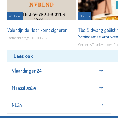
Winkelen
Nieuws
Valentijn de Heer komt signeren
Tbs & dwang geëist 
Schiedamse vrouwe
Partnerbijdrage - 06-08-2026
Cerberus/Frank van den Els
Lees ook
Vlaardingen24
Maassluis24
NL24