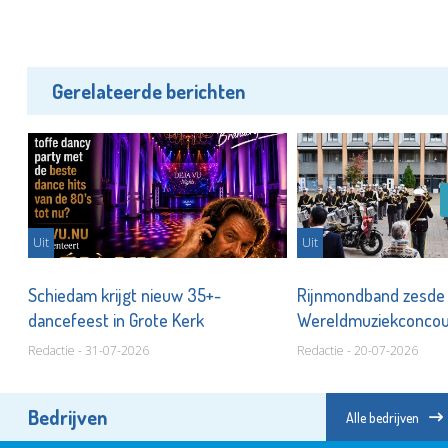
Gerelateerde berichten
Uit
Uit
Schiedam krijgt nieuw 35+-
Rijnmondband zesde
dancefeest in Grote Kerk
Wereldmuziekconco
Redactie - 31-07-2026
Redactie - 20-07-2026
Bedrijven
Alle bedrijven