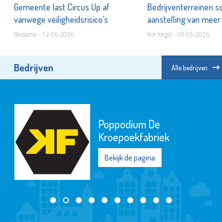
er
Gemeente last Circus Up af
Bedrijventerreinen 
vanwege veiligheidsrisico’s
aanstelling van meer
Redactie - 12-06-2026
Kor Kegel - 09-05-2026
Bedrijven
Alle bedrijven
Poppodium De
Kroepoekfabriek
Bekijk de pagina