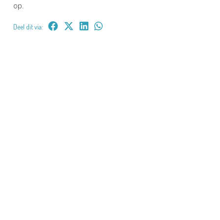
op.
Deel dit via: