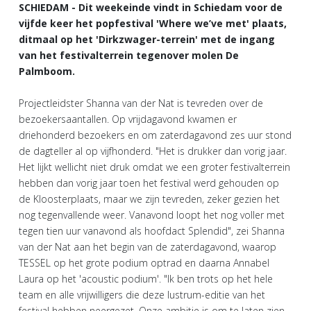
SCHIEDAM - Dit weekeinde vindt in Schiedam voor de
vijfde keer het popfestival 'Where we’ve met' plaats,
ditmaal op het 'Dirkzwager-terrein' met de ingang
van het festivalterrein tegenover molen De
Palmboom.
Projectleidster Shanna van der Nat is tevreden over de
bezoekersaantallen. Op vrijdagavond kwamen er
driehonderd bezoekers en om zaterdagavond zes uur stond
de dagteller al op vijfhonderd. "Het is drukker dan vorig jaar.
Het lijkt wellicht niet druk omdat we een groter festivalterrein
hebben dan vorig jaar toen het festival werd gehouden op
de Kloosterplaats, maar we zijn tevreden, zeker gezien het
nog tegenvallende weer. Vanavond loopt het nog voller met
tegen tien uur vanavond als hoofdact Splendid", zei Shanna
van der Nat aan het begin van de zaterdagavond, waarop
TESSEL op het grote podium optrad en daarna Annabel
Laura op het 'acoustic podium'. "Ik ben trots op het hele
team en alle vrijwilligers die deze lustrum-editie van het
festival hebben neergezet. Onze ambitie is om te laten zien