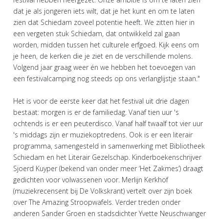
dat je als jongeren iets wilt, dat je het kunt en om te laten
zien dat Schiedam zoveel potentie heeft. We zitten hier in
een vergeten stuk Schiedam, dat ontwikkeld zal gaan
worden, midden tussen het culturele erfgoed. Kijk eens om
je heen, de kerken die je ziet en de verschillende molens.
Volgend jaar graag weer én we hebben het toevoegen van
een festivalcamping nog steeds op ons verlanglijstje staan."
Het is voor de eerste keer dat het festival uit drie dagen
bestaat: morgen is er de familiedag. Vanaf tien uur 's
ochtends is er een peuterdisco. Vanaf half twaalf tot vier uur
's middags zijn er muziekoptredens. Ook is er een literair
programma, samengesteld in samenwerking met Bibliotheek
Schiedam en het Literair Gezelschap. Kinderboekenschrijver
Sjoerd Kuyper (bekend van onder meer ‘Het Zakmes’) draagt
gedichten voor volwassenen voor. Merlijn Kerkhof
(muziekrecensent bij De Volkskrant) vertelt over zijn boek
over The Amazing Stroopwafels. Verder treden onder
anderen Sander Groen en stadsdichter Yvette Neuschwanger