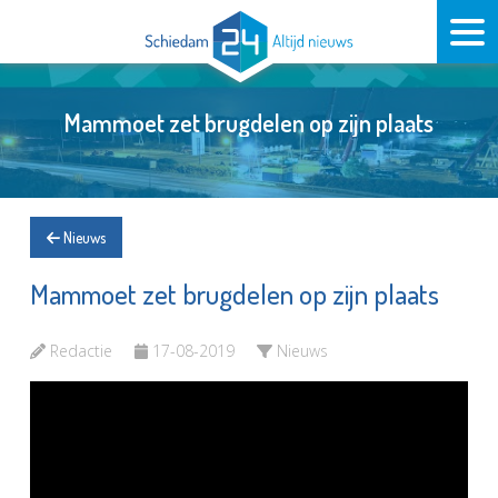
Mammoet zet brugdelen op zijn plaats
Nieuws
Mammoet zet brugdelen op zijn plaats
Redactie
17-08-2019
Nieuws