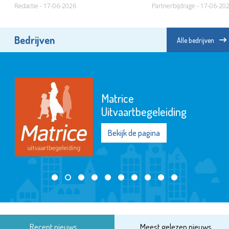
Redactie - 17-06-2026
Partnerbijdrage - 17-06-20
Bedrijven
Alle bedrijven
Matrice
Uitvaartbegeleiding
Bekijk de pagina
Recent nieuws
Meest gelezen nieuws