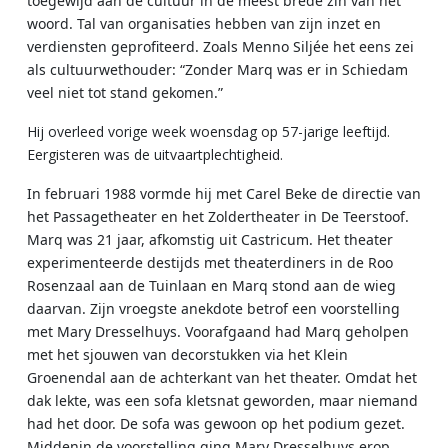
toegewijd aan de cultuur in de meest brede zin van het
woord. Tal van organisaties hebben van zijn inzet en
verdiensten geprofiteerd. Zoals Menno Siljée het eens zei
als cultuurwethouder: “Zonder Marq was er in Schiedam
veel niet tot stand gekomen.”
Hij overleed vorige week woensdag op 57-jarige leeftijd.
Eergisteren was de uitvaartplechtigheid.
In februari 1988 vormde hij met Carel Beke de directie van
het Passagetheater en het Zoldertheater in De Teerstoof.
Marq was 21 jaar, afkomstig uit Castricum. Het theater
experimenteerde destijds met theaterdiners in de Roo
Rosenzaal aan de Tuinlaan en Marq stond aan de wieg
daarvan. Zijn vroegste anekdote betrof een voorstelling
met Mary Dresselhuys. Voorafgaand had Marq geholpen
met het sjouwen van decorstukken via het Klein
Groenendal aan de achterkant van het theater. Omdat het
dak lekte, was een sofa kletsnat geworden, maar niemand
had het door. De sofa was gewoon op het podium gezet.
Middenin de voorstelling ging Mary Dresselhuys erop