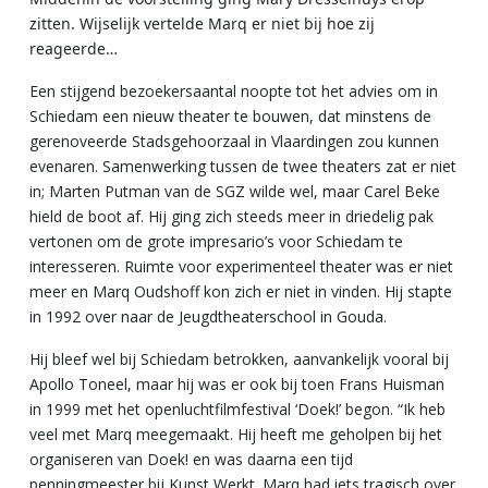
zitten. Wijselijk vertelde Marq er niet bij hoe zij
reageerde…
Een stijgend bezoekersaantal noopte tot het advies om in
Schiedam een nieuw theater te bouwen, dat minstens de
gerenoveerde Stadsgehoorzaal in Vlaardingen zou kunnen
evenaren. Samenwerking tussen de twee theaters zat er niet
in; Marten Putman van de SGZ wilde wel, maar Carel Beke
hield de boot af. Hij ging zich steeds meer in driedelig pak
vertonen om de grote impresario’s voor Schiedam te
interesseren. Ruimte voor experimenteel theater was er niet
meer en Marq Oudshoff kon zich er niet in vinden. Hij stapte
in 1992 over naar de Jeugdtheaterschool in Gouda.
Hij bleef wel bij Schiedam betrokken, aanvankelijk vooral bij
Apollo Toneel, maar hij was er ook bij toen Frans Huisman
in 1999 met het openluchtfilmfestival ‘Doek!’ begon. “Ik heb
veel met Marq meegemaakt. Hij heeft me geholpen bij het
organiseren van Doek! en was daarna een tijd
penningmeester bij Kunst Werkt. Marq had iets tragisch over