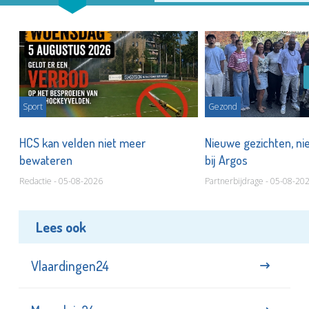
Sport
Gezond
HCS kan velden niet meer
Nieuwe gezichten, ni
bewateren
bij Argos
Redactie - 05-08-2026
Partnerbijdrage - 05-08-20
Lees ook
Vlaardingen24